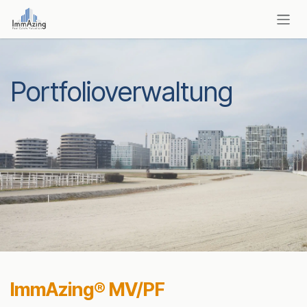
Zum Inhalt springen
Portfolioverwaltung
ImmAzing® MV/PF